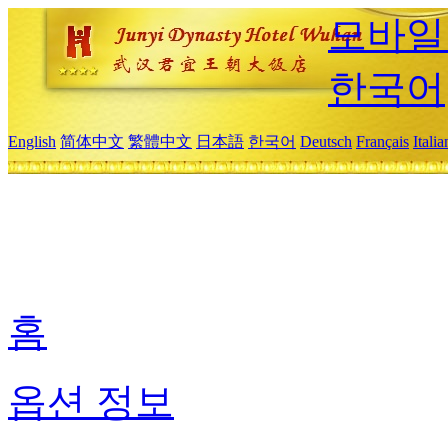
모바일
한국어
English
简体中文
繁體中文
日本語
한국어
Deutsch
Français
Itali
홈
옵션 정보