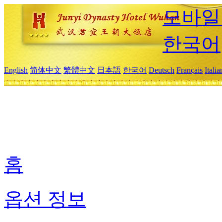
모바일
한국어
English
简体中文
繁體中文
日本語
한국어
Deutsch
Français
Itali
홈
옵션 정보