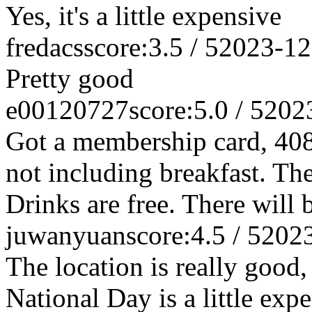
Yes, it's a little expensive
fredacs
score:3.5 / 5
2023-12
Pretty good
e00120727
score:5.0 / 5
202
Got a membership card, 40
not including breakfast. The
Drinks are free. There will be
juwanyuan
score:4.5 / 5
202
The location is really good, 
National Day is a little exp