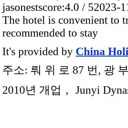
jasonest
score:4.0 / 5
2023-1
The hotel is convenient to tr
recommended to stay
It's provided by
China Hol
주소: 뤄 위 로 87 번, 광
2010년 개업， Junyi Dynast