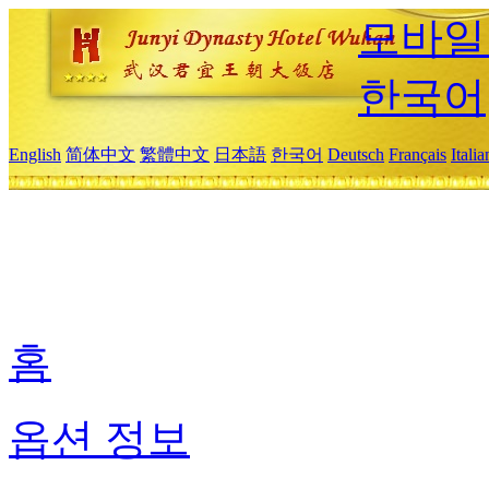
모바일
한국어
English
简体中文
繁體中文
日本語
한국어
Deutsch
Français
Itali
홈
옵션 정보