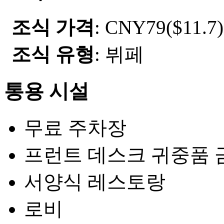
조식 가격
: CNY79($11.7)
조식 유형
: 뷔페
통용 시설
무료 주차장
프런트 데스크 귀중품 
서양식 레스토랑
로비