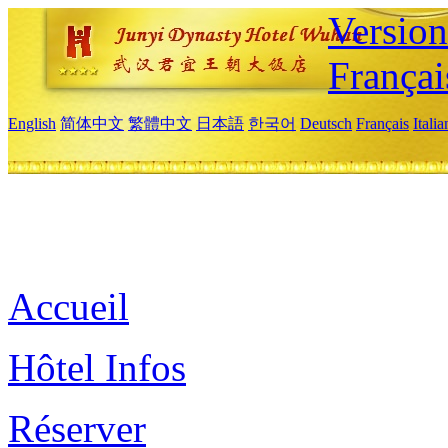
Versio
Françai
English
简体中文
繁體中文
日本語
한국어
Deutsch
Français
Itali
Accueil
Hôtel Infos
Réserver