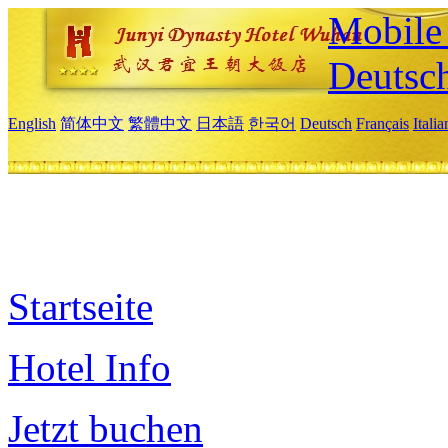
Mobile 
Deutsc
English
简体中文
繁體中文
日本語
한국어
Deutsch
Français
Itali
Startseite
Hotel Info
Jetzt buchen