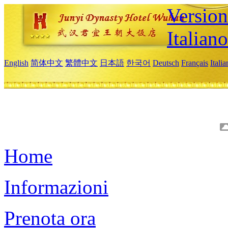
Version
Italiano
English
简体中文
繁體中文
日本語
한국어
Deutsch
Français
Itali
Home
Informazioni
Prenota ora