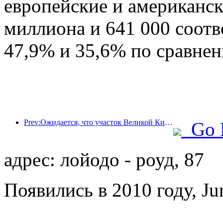
европейские и американск
миллиона и 641 000 соотв
47,9% и 35,6% по сравне
Prev:Ожидается, что участок Великой Китайской стены Цзянцзюньгуань в районе Пингу города Пекина будет открыт для публики уже к концу 2026 года.
Go 
адрес: лойодо - роуд, 87
Появились в 2010 году, Ju