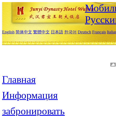
Мобиль
Русски
English
简体中文
繁體中文
日本語
한국어
Deutsch
Français
Itali
Главная
Информация
забронировать