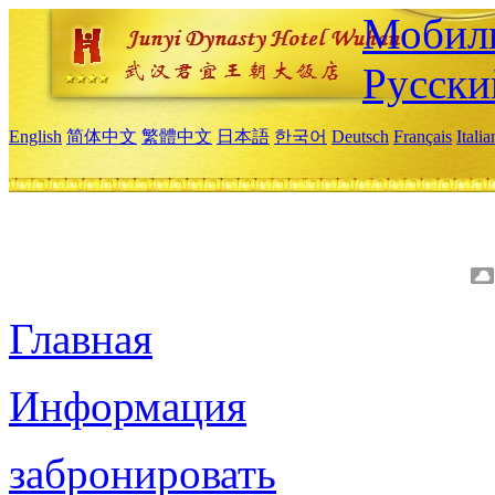
Мобиль
Русски
English
简体中文
繁體中文
日本語
한국어
Deutsch
Français
Itali
Главная
Информация
забронировать