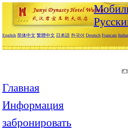
Мобиль
Русски
English
简体中文
繁體中文
日本語
한국어
Deutsch
Français
Itali
Главная
Информация
забронировать