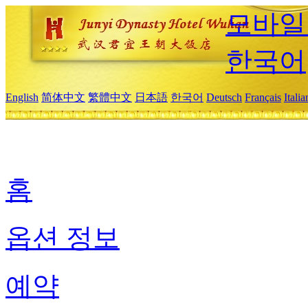
모바일
한국어
English
简体中文
繁體中文
日本語
한국어
Deutsch
Français
Itali
홈
옵션 정보
예약