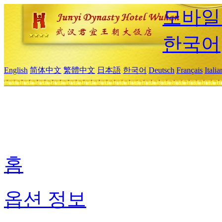
모바일
한국어
English
简体中文
繁體中文
日本語
한국어
Deutsch
Français
Itali
홈
옵션 정보