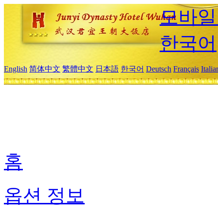
모바일
한국어
English
简体中文
繁體中文
日本語
한국어
Deutsch
Français
Itali
홈
옵션 정보