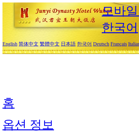
모바일
한국어
English
简体中文
繁體中文
日本語
한국어
Deutsch
Français
Itali
홈
옵션 정보