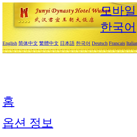
모바일
한국어
English
简体中文
繁體中文
日本語
한국어
Deutsch
Français
Itali
홈
옵션 정보