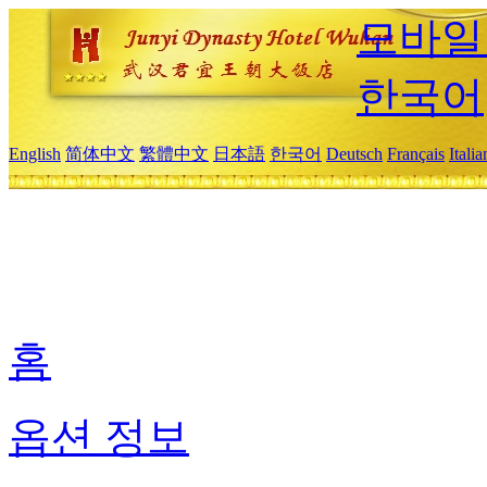
모바일
한국어
English
简体中文
繁體中文
日本語
한국어
Deutsch
Français
Itali
홈
옵션 정보