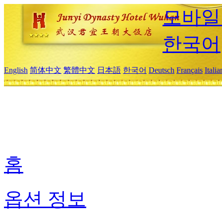
모바일
한국어
English
简体中文
繁體中文
日本語
한국어
Deutsch
Français
Itali
홈
옵션 정보