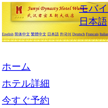
モバイ
日本語
English
简体中文
繁體中文
日本語
한국어
Deutsch
Français
Itali
ホーム
ホテル詳細
今すぐ予約