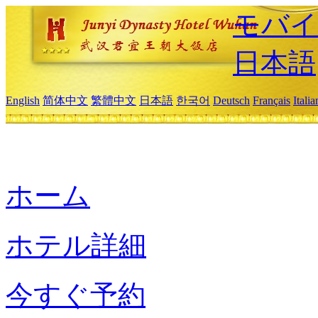
モバイ
日本語
English
简体中文
繁體中文
日本語
한국어
Deutsch
Français
Itali
ホーム
ホテル詳細
今すぐ予約