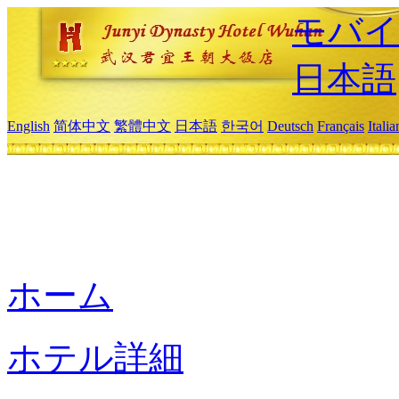
モバイ
日本語
English
简体中文
繁體中文
日本語
한국어
Deutsch
Français
Itali
ホーム
ホテル詳細