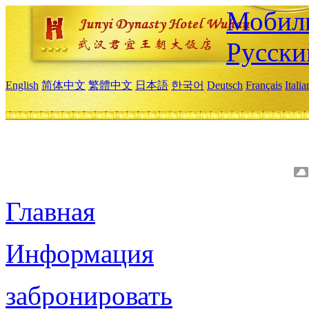
Мобиль
Русски
English
简体中文
繁體中文
日本語
한국어
Deutsch
Français
Itali
Главная
Информация
забронировать