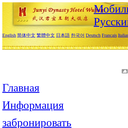
Мобиль
Русски
English
简体中文
繁體中文
日本語
한국어
Deutsch
Français
Itali
Главная
Информация
забронировать