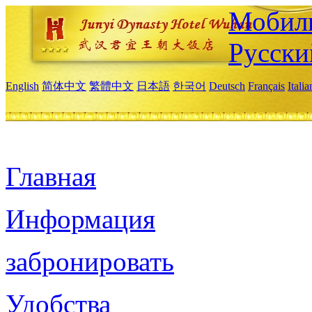
Мобиль
Русски
English
简体中文
繁體中文
日本語
한국어
Deutsch
Français
Itali
Главная
Информация
забронировать
Удобства