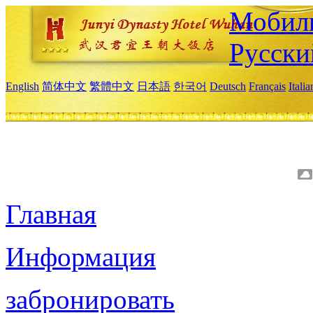
Мобиль
Русски
English
简体中文
繁體中文
日本語
한국어
Deutsch
Français
Itali
Главная
Информация
забронировать