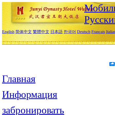
Мобиль
Русски
English
简体中文
繁體中文
日本語
한국어
Deutsch
Français
Itali
Главная
Информация
забронировать