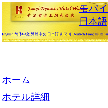
モバイ
日本語
English
简体中文
繁體中文
日本語
한국어
Deutsch
Français
Itali
ホーム
ホテル詳細