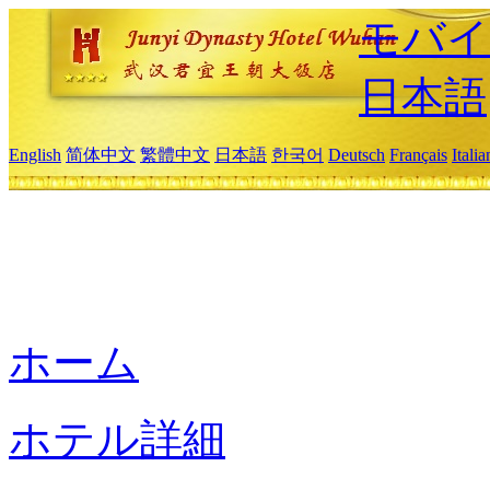
モバイ
日本語
English
简体中文
繁體中文
日本語
한국어
Deutsch
Français
Itali
ホーム
ホテル詳細