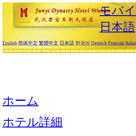
モバイ
日本語
English
简体中文
繁體中文
日本語
한국어
Deutsch
Français
Itali
ホーム
ホテル詳細