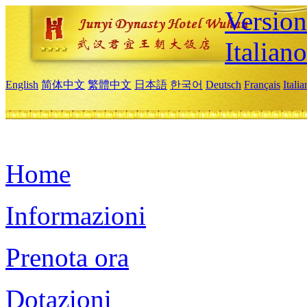
Version
Italiano
English
简体中文
繁體中文
日本語
한국어
Deutsch
Français
Itali
Home
Informazioni
Prenota ora
Dotazioni