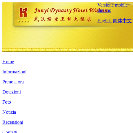
Versione mobile
Italiano
English
简体中文
Home
Informazioni
Prenota ora
Dotazioni
Foto
Notizia
Recensioni
Contatti