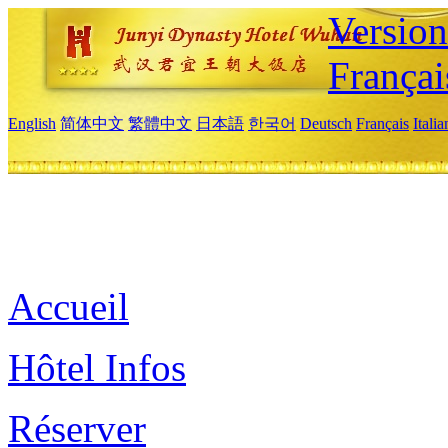
Versio
Françai
English
简体中文
繁體中文
日本語
한국어
Deutsch
Français
Itali
Accueil
Hôtel Infos
Réserver