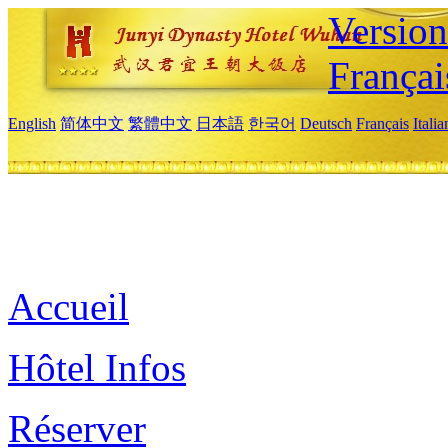
Versio
Françai
English
简体中文
繁體中文
日本語
한국어
Deutsch
Français
Itali
Accueil
Hôtel Infos
Réserver