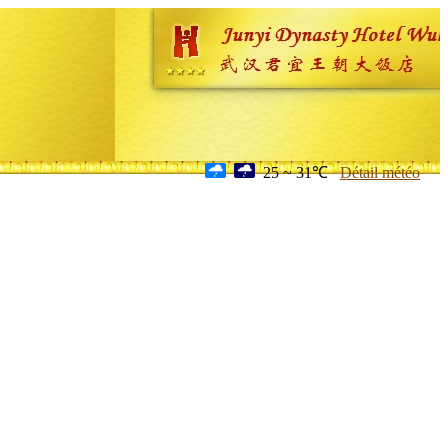
25 ~ 31℃
Détail météo