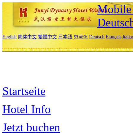
Mobile 
Deutsc
English
简体中文
繁體中文
日本語
한국어
Deutsch
Français
Itali
Startseite
Hotel Info
Jetzt buchen