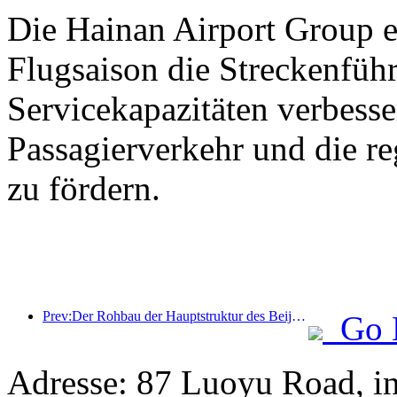
Die Hainan Airport Group er
Flugsaison die Streckenfüh
Servicekapazitäten verbess
Passagierverkehr und die r
zu fördern.
Prev:Der Rohbau der Hauptstruktur des Beijing Haichang Ocean Park soll bis Ende des Jahres fertiggestellt sein; die Fertigstellung und Eröffnung werden für das Jahr 2027 erwartet.
Go 
Adresse: 87 Luoyu Road, i