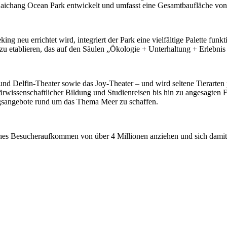
ichang Ocean Park entwickelt und umfasst eine Gesamtbaufläche von
ng neu errichtet wird, integriert der Park eine vielfältige Palette fun
u etablieren, das auf den Säulen „Ökologie + Unterhaltung + Erlebnis
und Delfin-Theater sowie das Joy-Theater – und wird seltene Tierarte
ärwissenschaftlicher Bildung und Studienreisen bis hin zu angesagten 
ngsangebote rund um das Thema Meer zu schaffen.
rliches Besucheraufkommen von über 4 Millionen anziehen und sich dam