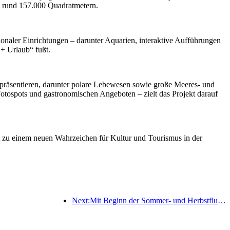
 rund 157.000 Quadratmetern.
ktionaler Einrichtungen – darunter Aquarien, interaktive Aufführungen
 + Urlaub“ fußt.
n präsentieren, darunter polare Lebewesen sowie große Meeres- und
Fotospots und gastronomischen Angeboten – zielt das Projekt darauf
it zu einem neuen Wahrzeichen für Kultur und Tourismus in der
Next:Mit Beginn der Sommer- und Herbstflugsaison wurden 41 neue Ziele zu den drei Flughäfen auf der Insel Hainan hinzugefügt.