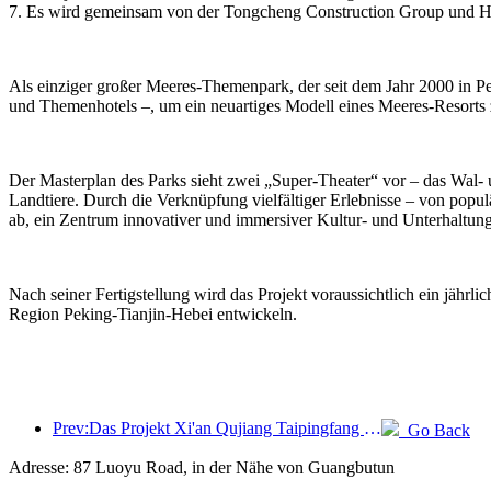
7. Es wird gemeinsam von der Tongcheng Construction Group und Ha
Als einziger großer Meeres-Themenpark, der seit dem Jahr 2000 in Peki
und Themenhotels –, um ein neuartiges Modell eines Meeres-Resorts z
Der Masterplan des Parks sieht zwei „Super-Theater“ vor – das Wal- 
Landtiere. Durch die Verknüpfung vielfältiger Erlebnisse – von popul
ab, ein Zentrum innovativer und immersiver Kultur- und Unterhaltu
Nach seiner Fertigstellung wird das Projekt voraussichtlich ein jäh
Region Peking-Tianjin-Hebei entwickeln.
Prev:Das Projekt Xi'an Qujiang Taipingfang hat offiziell mit dem Bau begonnen; die Gesamtbaufläche beträgt 137.000 Quadratmeter.
Go Back
Adresse: 87 Luoyu Road, in der Nähe von Guangbutun