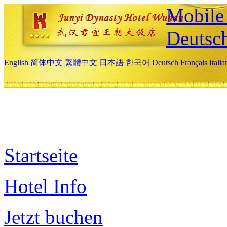
Mobile 
Deutsc
English
简体中文
繁體中文
日本語
한국어
Deutsch
Français
Itali
Startseite
Hotel Info
Jetzt buchen