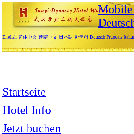
Mobile 
Deutsc
English
简体中文
繁體中文
日本語
한국어
Deutsch
Français
Itali
Startseite
Hotel Info
Jetzt buchen