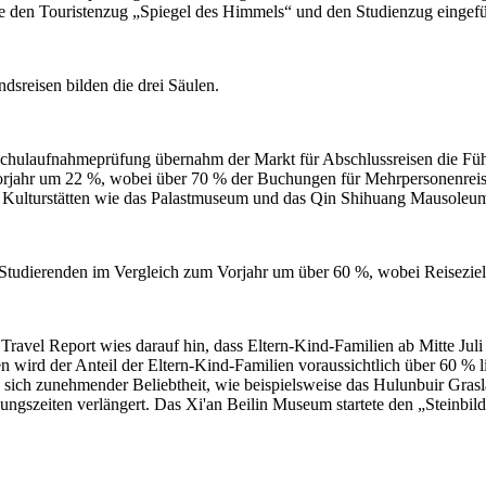
 den Touristenzug „Spiegel des Himmels“ und den Studienzug eingefüh
sreisen bilden die drei Säulen.
hulaufnahmeprüfung übernahm der Markt für Abschlussreisen die Füh
orjahr um 22 %, wobei über 70 % der Buchungen für Mehrpersonenreisen
 Kulturstätten wie das Palastmuseum und das Qin Shihuang Mausoleum 
 Studierenden im Vergleich zum Vorjahr um über 60 %, wobei Reisezie
vel Report wies darauf hin, dass Eltern-Kind-Familien ab Mitte Juli
ten wird der Anteil der Eltern-Kind-Familien voraussichtlich über 60 % 
n sich zunehmender Beliebtheit, wie beispielsweise das Hulunbuir Gra
ungszeiten verlängert. Das Xi'an Beilin Museum startete den „Stein