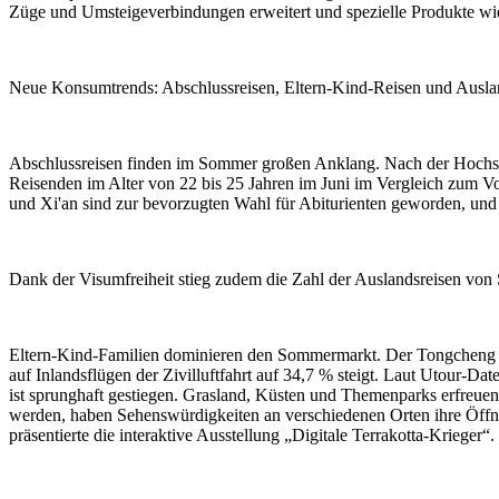
Züge und Umsteigeverbindungen erweitert und spezielle Produkte wie
Neue Konsumtrends: Abschlussreisen, Eltern-Kind-Reisen und Ausland
Abschlussreisen finden im Sommer großen Anklang. Nach der Hochsc
Reisenden im Alter von 22 bis 25 Jahren im Juni im Vergleich zum V
und Xi'an sind zur bevorzugten Wahl für Abiturienten geworden, und
Dank der Visumfreiheit stieg zudem die Zahl der Auslandsreisen von
Eltern-Kind-Familien dominieren den Sommermarkt. Der Tongcheng Tra
auf Inlandsflügen der Zivilluftfahrt auf 34,7 % steigt. Laut Utour-Da
ist sprunghaft gestiegen. Grasland, Küsten und Themenparks erfreue
werden, haben Sehenswürdigkeiten an verschiedenen Orten ihre Öffn
präsentierte die interaktive Ausstellung „Digitale Terrakotta-Krieger“.