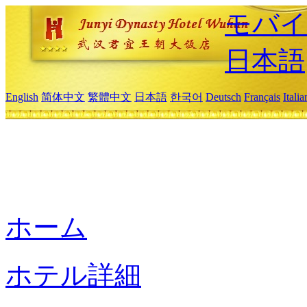
モバイ
日本語
English
简体中文
繁體中文
日本語
한국어
Deutsch
Français
Itali
ホーム
ホテル詳細