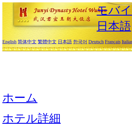
モバイ
日本語
English
简体中文
繁體中文
日本語
한국어
Deutsch
Français
Itali
ホーム
ホテル詳細