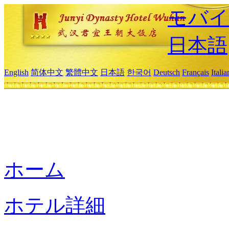
モバイ
日本語
English
简体中文
繁體中文
日本語
한국어
Deutsch
Français
Itali
ホーム
ホテル詳細