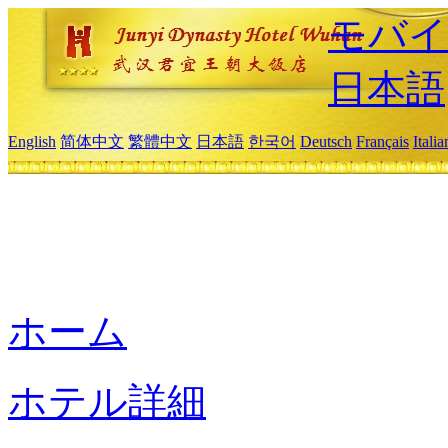
モバイ
日本語
English
简体中文
繁體中文
日本語
한국어
Deutsch
Français
Itali
ホーム
ホテル詳細