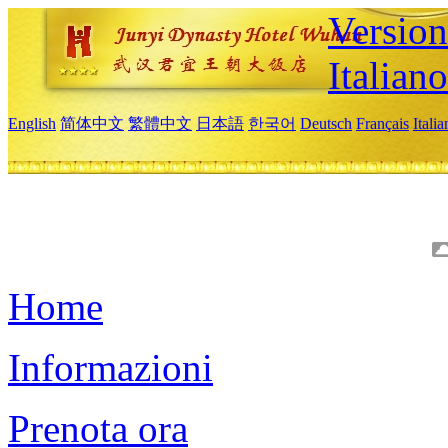
Version
Italiano
English
简体中文
繁體中文
日本語
한국어
Deutsch
Français
Itali
Home
Informazioni
Prenota ora