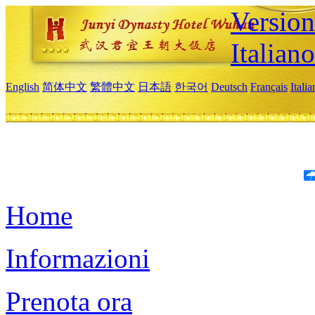
Version
Italiano
English
简体中文
繁體中文
日本語
한국어
Deutsch
Français
Itali
Home
Informazioni
Prenota ora