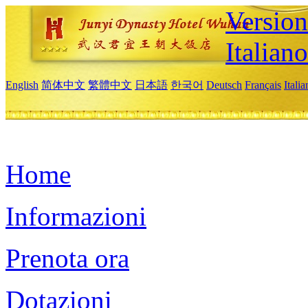
Version
Italiano
English
简体中文
繁體中文
日本語
한국어
Deutsch
Français
Itali
Home
Informazioni
Prenota ora
Dotazioni