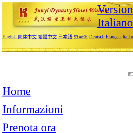
Version
Italiano
English
简体中文
繁體中文
日本語
한국어
Deutsch
Français
Itali
Home
Informazioni
Prenota ora