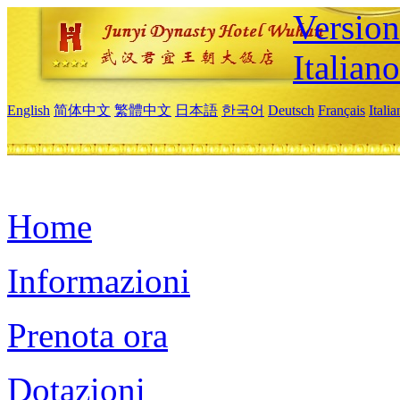
Version
Italiano
English
简体中文
繁體中文
日本語
한국어
Deutsch
Français
Itali
Home
Informazioni
Prenota ora
Dotazioni