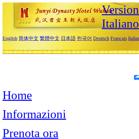
Version
Italiano
English
简体中文
繁體中文
日本語
한국어
Deutsch
Français
Itali
Home
Informazioni
Prenota ora