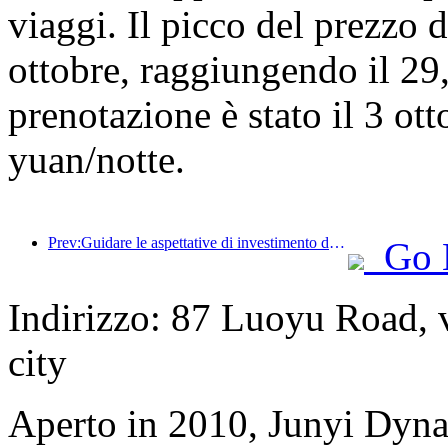
viaggi. Il picco del prezzo d
ottobre, raggiungendo il 29
prenotazione è stato il 3 o
yuan/notte.
Prev:Guidare le aspettative di investimento degli hotel esistenti! Il Wanxin Zhige Hotel ha vinto l'elogio del settore come 'Marchio di gestione eccellente di hotel esistenti'
Go 
Indirizzo: 87 Luoyu Road, 
city
Aperto in 2010, Junyi Dyn