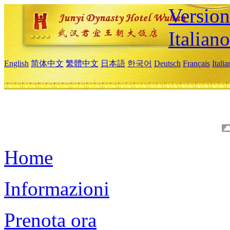
Version
Italiano
English
简体中文
繁體中文
日本語
한국어
Deutsch
Français
Itali
Home
Informazioni
Prenota ora