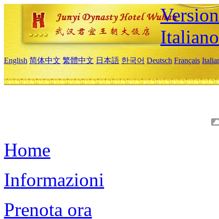
Version
Italiano
English
简体中文
繁體中文
日本語
한국어
Deutsch
Français
Itali
Home
Informazioni
Prenota ora