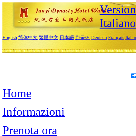
Version
Italiano
English
简体中文
繁體中文
日本語
한국어
Deutsch
Français
Itali
Home
Informazioni
Prenota ora